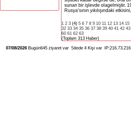
sunan bir işlevde olagelmiştir. 1
Rusya’sının yıkılışındaki etkisini,
1
2
3
(4)
5
6
7
8
9
10
11
12
13
14
15
32
33
34
35
36
37
38
39
40
41
42
43
60
61
62
63
(Toplam 313 Haber)
07/08/2026
Bugün645 ziyaret var Sitede 4 Kişi var IP:216.73.21