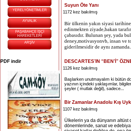
Suyun Öte Yanı
YERELYÖNETİMLER
1172 kez bakılmış
AYVALIK
Bir ülkenin yakın siyasi tarihin
edinmekten ziyade,bakan tarafın,
PAŞABAHÇE İŞÇİ
çabasıdır. Bulunan şey, yada bu
HAREKETLERİ
deney,motivasyonvb, insan ve t
ARŞİV
giderilmesidir de aynı zamanda. 
PDF indir
DESCARTES’IN “BEN’İ” ÖZN
1126 kez bakılmış
Başlarken unutmayalım ki bütün doğ
yazının içindeki yaklaşımlar, bilgi
şeyler ( mutlak değil), sadece...
Bir Zamanlar Anadolu Kış U
1107 kez bakılmış
Ülkelerin ya da dünyanın altüst o
dönemlerinde, sanat ve edebiyatı
siyaset kadar değilse de, ona ö