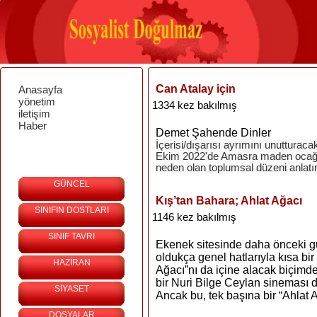
Can Atalay için
Anasayfa
yönetim
1334 kez bakılmış
iletişim
Haber
Demet Şahende Dinler
İçerisi/dışarısı ayrımını unuttura
Ekim 2022'de Amasra maden ocağı
neden olan toplumsal düzeni anlatırk
GÜNCEL
Kış’tan Bahara; Ahlat Ağacı
SINIFIN DOSTLARI
1146 kez bakılmış
SINIF TAVRI
Ekenek sitesinde daha önceki g
oldukça genel hatlarıyla kısa bi
HAZİRAN
Ağacı”nı da içine alacak biçimde
bir Nuri Bilge Ceylan sineması
SİYASET
Ancak bu, tek başına bir “Ahlat A
DOSYALAR