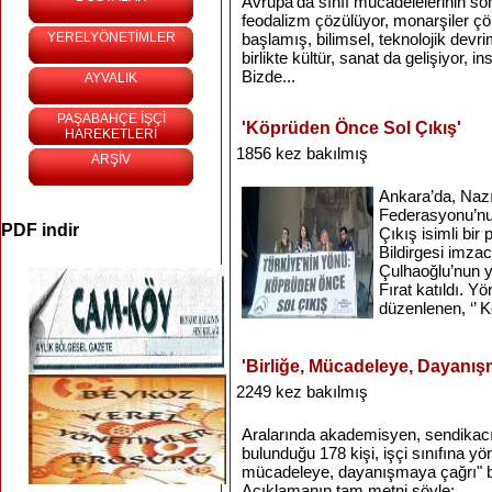
Avrupa'da sınıf mücadelelerinin so
feodalizm çözülüyor, monarşiler ç
YERELYÖNETİMLER
başlamış, bilimsel, teknolojik devrim
birlikte kültür, sanat da gelişiyor, i
Bizde...
AYVALIK
PAŞABAHÇE İŞÇİ
'Köprüden Önce Sol Çıkış'
HAREKETLERİ
1856 kez bakılmış
ARŞİV
Ankara’da, Nazı
Federasyonu’nun
PDF indir
Çıkış isimli bi
Bildirgesi imza
Çulhaoğlu’nun y
Fırat katıldı. Y
düzenlenen, ‘’ 
'Birliğe, Mücadeleye, Dayanış
2249 kez bakılmış
Aralarında akademisyen, sendikacı, 
bulunduğu 178 kişi, işçi sınıfına yön
mücadeleye, dayanışmaya çağrı" baş
Açıklamanın tam metni şöyle: