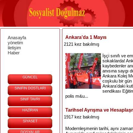
Ankara'da 1 Mayıs
Anasayfa
yönetim
2121 kez bakılmış
iletişim
Haber
İşçi sınıfı ve e
sokaklarda! Ank
kaybedenler anı
anısına saygı d
Ankara Kolej Me
GÜNCEL
coşkulu bir gün
Ankara'daki kut
SINIFIN DOSTLARI
sendikası Eğiti
polis m&u...
SINIF TAVRI
Tarihsel Ayrışma ve Hesapla
HAZİRAN
1917 kez bakılmış
SİYASET
Modernleşmenin tarihi, aynı zamand
DOSYALAR