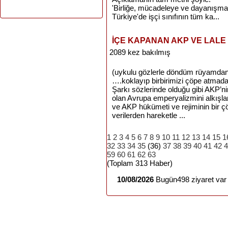
'Birliğe, mücadeleye ve dayanışma
Türkiye'de işçi sınıfının tüm ka...
İÇE KAPANAN AKP VE LALE
2089 kez bakılmış
(uykulu gözlerle döndüm rüyamdan 
….koklayıp birbirimizi çöpe atma
Şarkı sözlerinde olduğu gibi AKP’n
olan Avrupa emperyalizmini alkışlam
ve AKP hükümeti ve rejiminin bir ç
verilerden hareketle ...
1
2
3
4
5
6
7
8
9
10
11
12
13
14
15
1
32
33
34
35
(36)
37
38
39
40
41
42
4
59
60
61
62
63
(Toplam 313 Haber)
10/08/2026
Bugün498 ziyaret var 