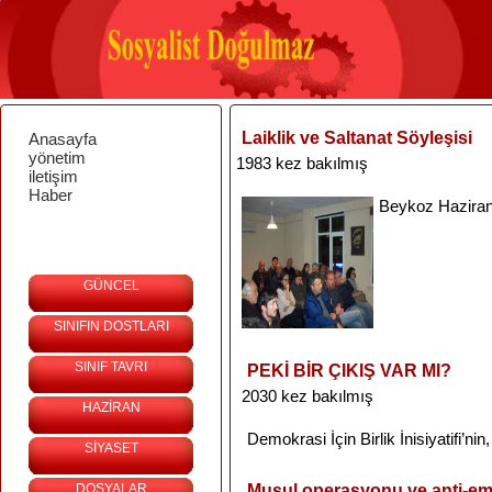
Laiklik ve Saltanat Söyleşisi
Anasayfa
yönetim
1983 kez bakılmış
iletişim
Haber
Beykoz
Hazira
GÜNCEL
SINIFIN DOSTLARI
SINIF TAVRI
PEKİ BİR ÇIKIŞ VAR MI?
2030 kez bakılmış
HAZİRAN
Demokrasi
İçin
Birlik
İnisiyatifi’nin
SİYASET
DOSYALAR
Musul operasyonu ve anti-emp