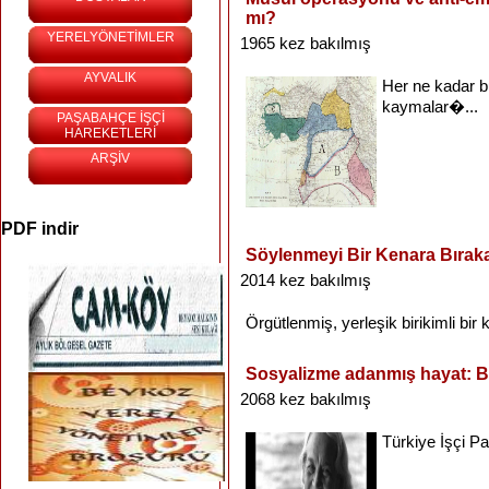
mı?
YERELYÖNETİMLER
1965 kez bakılmış
AYVALIK
Her ne
kadar
b
kaymalar�...
PAŞABAHÇE İŞÇİ
HAREKETLERİ
ARŞİV
PDF indir
Söylenmeyi Bir Kenara Bırak
2014 kez bakılmış
Örgütlenmiş
,
yerleşik
birikimli
bir
k
Sosyalizme adanmış hayat: 
2068 kez bakılmış
Türkiye
İşçi
Pa