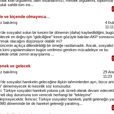
tik kitle örgütlerini, bilim insanlarımızı, meslek örgütlerini, toplumsal
luk sahibi tüm ins...
e ve biçende olmayınca…
z bakılmış
4 Þu
11:11
’de sosyalist solun bir kesimi bir dönemin (daha) kaybedildiğini, bug
ilecek en doğru işin “gidiciliğine” kesin gözüyle bakılan AKP sonrasın
anmak olacağını düşünüyor olabilir mi?
ncenin açıkça dillendirildiği bir örneğe rastlamadık. Ancak, sosyalist
a kimi yapılanmaların bugün verilmesi gereken mücadeleye ve bu
lede ortak zemin arayışlarına ...
lenek ve gelecek
z bakılmış
29 Ara
11:23
’de sosyalist hareketin geleceğine ilişkin tahminlerden ayrı, bizce art
n” denemeyecek iki kesinlik söz konusudur.
si: Türkiye sosyalist hareketi yoluna çok özneli olarak devam edecekti
neli oluş durumuna son verecek herhangi bir “tekleşme”
eşmeyecektir. İkincisi: Türkiye sosyalist hareketi, partili geleneğin y
980 döneminde bir de hareket geleneği yaratmış...