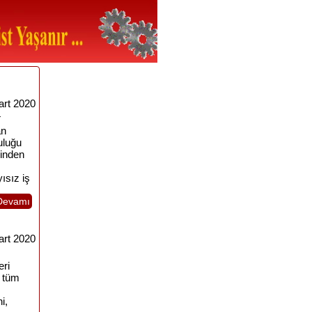
art 2020
4
an
uluğu
rinden
ısız iş
Devamı
art 2020
eri
i tüm
i,