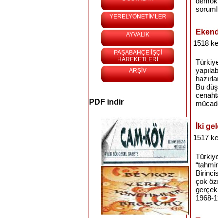
demokra
sorumlu
YERELYÖNETİMLER
Ekend
AYVALIK
1518 ke
PAŞABAHÇE İŞÇİ
HAREKETLERİ
Türkiye
yapılab
ARŞİV
hazırl
Bu düşü
cenaht
PDF indir
mücade
İki ge
1517 ke
Türkiye
“tahmi
Birinci
çok öz
gerçekl
1968-1