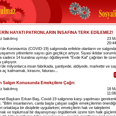
LERİN HAYATI PATRONLARIN İNSAFINA TERK EDİLEMEZ!
z bakılmış
23 M
20:4
e’de Koronavirüs (COVID-19) salgınında enfekte olanların ve salgınd
yaşamını yitirenlerin sayısı gün geçtikçe artıyor. Siyasi iktidar soruml
a sadece 14 kuralına uymayı öğütleyerek “Evde Kal” çağrıları ile üze
 çalışıyor.
’de milyonlarca insan fabrikada, şantiyede, atölyede, markette ve say
 aç kalmamak, kirasını, faturası...
en Salgın Konusunda Emekçilere Çağrı:
z bakılmış
18 M
11:06
nel Başkanı Erkan Baş, Covid-19 salgınına karşı yapılması gerekenl
ı. “Bilim insanlarının, canla başla çalışan sağlık emekçilerinin önerdiğ
eri ortaklaşa bir disiplinle uygularken; emekçilerin hak ve taleplerini
ak ve toplumsal bir dayanışmayı örgütlemek üzere tüm halk güçlerin