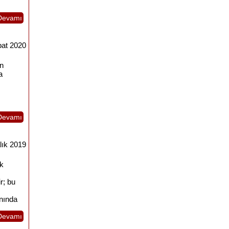
Devamı
bat 2020
ün
a
Devamı
lık 2019
ık
r; bu
anında
Devamı