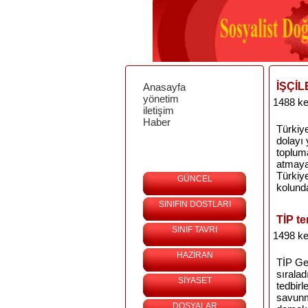
İŞÇİ
Anasayfa
yönetim
1488 ke
iletişim
Haber
Türkiy
dolayı 
toplum
atmaya
Türkiye
GÜNCEL
kolunda
SINIFIN DOSTLARI
TİP t
SINIF TAVRI
1498 ke
HAZİRAN
TİP Ge
sıralad
SİYASET
tedbirl
savunm
DOSYALAR