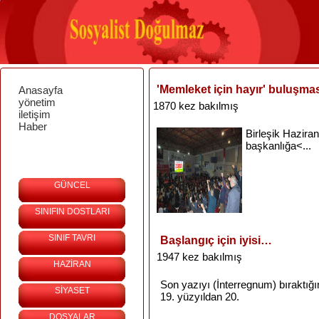
'Memleket için hayır' buluşma
Anasayfa
yönetim
1870 kez bakılmış
iletişim
Haber
Birleşik
Haziran
başkanlığa<...
GÜNCEL
SINIFIN DOSTLARI
SINIF TAVRI
Başlangıç için iyisi…
1947 kez bakılmış
HAZİRAN
Son
yazıyı
(
İnterregnum
)
bıraktığ
SİYASET
19.
yüzyıldan
20.
DOSYALAR