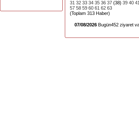
31
32
33
34
35
36
37
(38)
39
40
4
57
58
59
60
61
62
63
(Toplam 313 Haber)
07/08/2026
Bugün452 ziyaret va