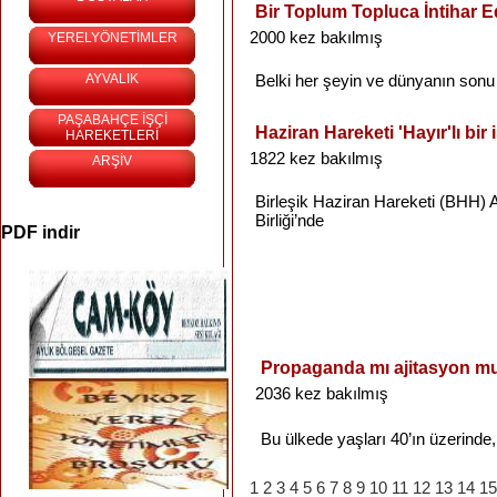
Bir Toplum Topluca İntihar E
2000 kez bakılmış
YERELYÖNETİMLER
AYVALIK
Belki
her
şeyin
ve
dünyanın
sonu
PAŞABAHÇE İŞÇİ
Haziran Hareketi 'Hayır'lı bir 
HAREKETLERİ
1822 kez bakılmış
ARŞİV
Birleşik
Haziran
Hareketi
(
BHH
)
Birliği’nde
PDF indir
Propaganda mı ajitasyon m
2036 kez bakılmış
Bu
ülkede
yaşları
40’ın
üzerinde
1
2
3
4
5
6
7
8
9
10
11
12
13
14
15