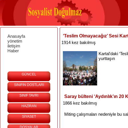
‘Teslim Olmayacağız’ Sesi Kart
Anasayfa
yönetim
1914 kez bakılmış
iletişim
Haber
Kartal'daki
‘Tes
yurttaşın
GÜNCEL
SINIFIN DOSTLARI
SINIF TAVRI
Saray bülteni ‘Aydınlık’ın 20
1866 kez bakılmış
HAZİRAN
Miting
çalışmaları
nedeniyle
bu
sa
SİYASET
DOSYALAR