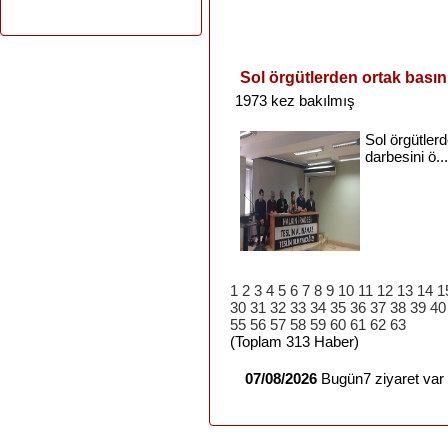
Sol örgütlerden ortak basın
1973 kez bakılmış
Sol
örgütler
darbesini
ö...
1
2
3
4
5
6
7
8
9
10
11
12
13
14
1
30
31
32
33
34
35
36
37
38
39
40
55
56
57
58
59
60
61
62
63
(Toplam 313 Haber)
07/08/2026
Bugün7 ziyaret var 