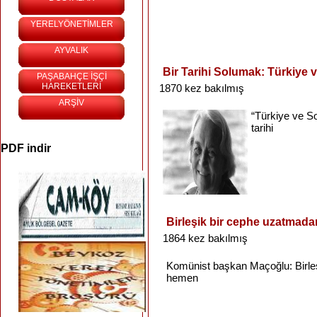
YERELYÖNETİMLER
AYVALIK
Bir Tarihi Solumak: Türkiye 
PAŞABAHÇE İŞÇİ
HAREKETLERİ
1870 kez bakılmış
ARŞİV
“Türkiye
ve
S
tarihi
PDF indir
Birleşik bir cephe uzatmad
1864 kez bakılmış
Komünist
başkan
Maçoğlu
:
Birle
hemen