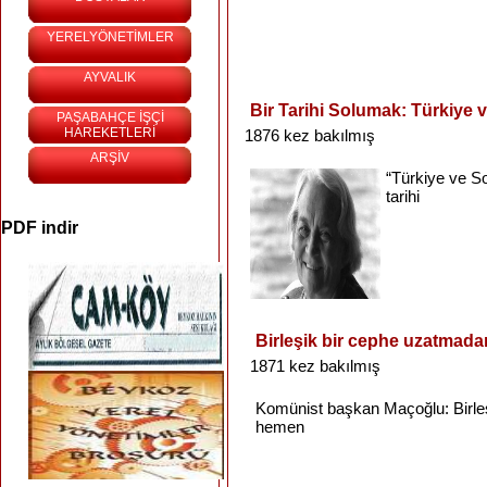
YERELYÖNETİMLER
AYVALIK
Bir Tarihi Solumak: Türkiye 
PAŞABAHÇE İŞÇİ
HAREKETLERİ
1876 kez bakılmış
ARŞİV
“Türkiye
ve
S
tarihi
PDF indir
Birleşik bir cephe uzatmad
1871 kez bakılmış
Komünist
başkan
Maçoğlu
:
Birle
hemen