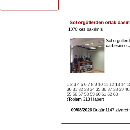
Sol örgütlerden ortak basın
1978 kez bakılmış
Sol
örgütler
darbesini
ö...
1
2
3
4
5
6
7
8
9
10
11
12
13
14
1
30
31
32
33
34
35
36
37
38
39
40
55
56
57
58
59
60
61
62
63
(Toplam 313 Haber)
09/08/2026
Bugün1147 ziyaret 