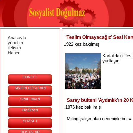
‘Teslim Olmayacağız’ Sesi Kart
Anasayfa
yönetim
1922 kez bakılmış
iletişim
Haber
Kartal'daki
‘Tes
yurttaşın
GÜNCEL
SINIFIN DOSTLARI
SINIF TAVRI
Saray bülteni ‘Aydınlık’ın 20
1876 kez bakılmış
HAZİRAN
Miting
çalışmaları
nedeniyle
bu
sa
SİYASET
DOSYALAR