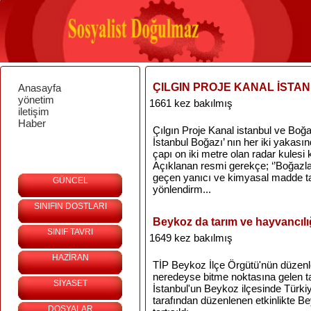
ÇILGIN PROJE KANAL İSTA
Anasayfa
yönetim
1661 kez bakılmış
iletişim
Haber
Çılgın Proje Kanal istanbul ve Boğ
İstanbul Boğazı’ nın her iki yakası
çapı on iki metre olan radar kulesi 
Açıklanan resmi gerekçe; ‘’Boğazlar
geçen yanıcı ve kimyasal madde ta
GÜNCEL
yönlendirm...
SINIFIN DOSTLARI
Beykoz da tarım ve hayvancılığ
SINIF TAVRI
1649 kez bakılmış
HAZİRAN
TİP Beykoz İlçe Örgütü'nün düzenle
neredeyse bitme noktasına gelen tar
SİYASET
İstanbul'un Beykoz ilçesinde Türkiy
tarafından düzenlenen etkinlikte B
DOSYALAR