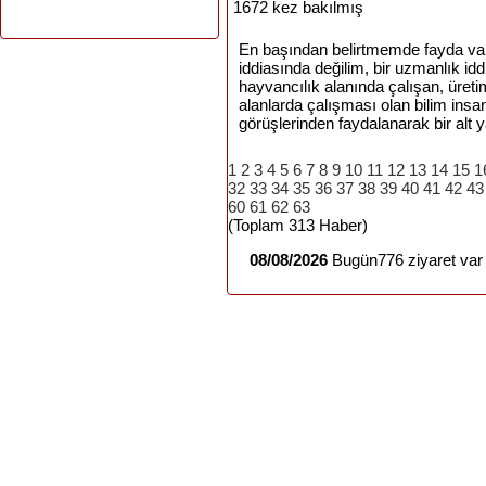
1672 kez bakılmış
En başından belirtmemde fayda var
iddiasında değilim, bir uzmanlık idd
hayvancılık alanında çalışan, üret
alanlarda çalışması olan bilim insan
görüşlerinden faydalanarak bir alt
1
2
3
4
5
6
7
8
9
10
11
12
13
14
15
1
32
33
34
35
36
37
38
39
40
41
42
43
60
61
62
63
(Toplam 313 Haber)
08/08/2026
Bugün776 ziyaret var 