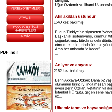
tartışıldı.
Uğur Özdemir ve İlhami Uzunarsla
YERELYÖNETİMLER
Akıl akıldan üstündür
AYVALIK
1549 kez bakılmış
PAŞABAHÇE İŞÇİ
HAREKETLERİ
Bugün Türkiye’nin siyaseten “yönet
Başkanlık sistemiymiş, cumhur ittif
ARŞİV
çoğunlukmuş, bürokrasideki dönüş
etmemektedir; ortada ülkenin yönetil
Ama her anlamda “o kadar”…
PDF indir
...
Anlıyor ve anıyoruz
2152 kez bakılmış
Berin Akkaya-Özkan; Daha 62 yaşın
ölümünün birinci yılında mezarı baş
üyesi Berin Özkan, vefatının yıl d
İstanbul İl Örgütü, geçen sene ha
üz...
Ülkemiz tarım ve hayvancılığın