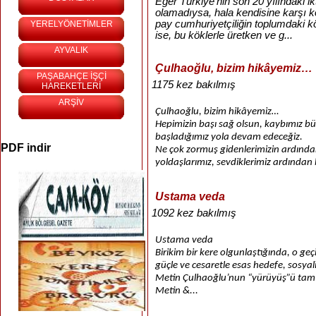
Eğer Türkiye’nin son 20 yılındaki ik
olamadıysa, hala kendisine karşı 
pay cumhuriyetçiliğin toplumdaki kök
YERELYÖNETİMLER
ise, bu köklerle üretken ve g...
AYVALIK
Çulhaoğlu, bizim hikâyemiz…
PAŞABAHÇE İŞÇİ
1175 kez bakılmış
HAREKETLERİ
ARŞİV
Çulhaoğlu, bizim hikâyemiz…
Hepimizin başı sağ olsun, kaybımız bü
başladığımız yola devam edeceğiz.
PDF indir
Ne çok zormuş gidenlerimizin ardında
yoldaşlarımız, sevdiklerimiz ardından b
Ustama veda
1092 kez bakılmış
Ustama veda
Birikim bir kere olgunlaştığında, o geç
güçle ve cesaretle esas hedefe, sosyal
Metin Çulhaoğlu’nun “yürüyüş”ü tam 
Metin &...