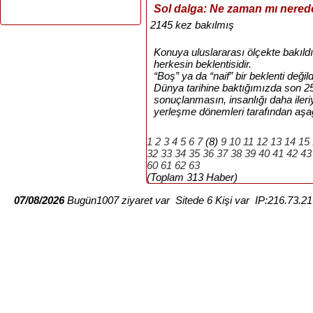
Sol dalga: Ne zaman mı nered
2145 kez bakılmış
Konuya uluslararası ölçekte bakıldı
herkesin beklentisidir.
“Boş” ya da “naif” bir beklenti değild
Dünya tarihine baktığımızda son 25
sonuçlanmasın, insanlığı daha ileri
yerleşme dönemleri tarafından aşağı
1
2
3
4
5
6
7
(8)
9
10
11
12
13
14
15
32
33
34
35
36
37
38
39
40
41
42
43
60
61
62
63
(Toplam 313 Haber)
07/08/2026
Bugün1007 ziyaret var Sitede 6 Kişi var IP:216.73.2