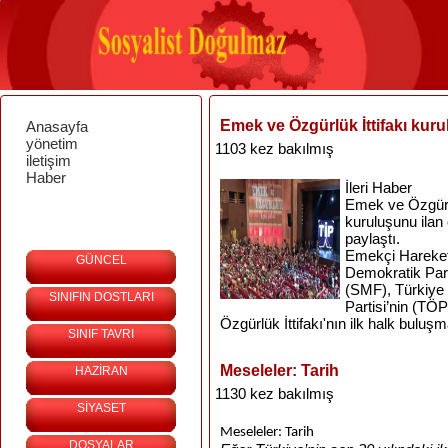
Emek ve Özgürlük İttifakı kuru
Anasayfa
yönetim
1103 kez bakılmış
iletişim
Haber
İleri Haber
Emek ve Özgürl
kuruluşunu ilan 
paylaştı.
Emekçi Hareket 
GÜNCEL
Demokratik Part
(SMF), Türkiye 
SINIFIN DOSTLARI
Partisi’nin (TÖ
Özgürlük İttifakı'nın ilk halk bulu
SINIF TAVRI
Meseleler: Tarih
HAZİRAN
1130 kez bakılmış
SİYASET
Meseleler: Tarih
DOSYALAR