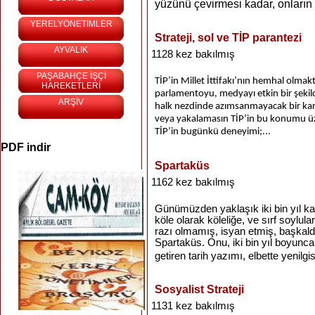
yüzünü çevirmesi kadar, onların 
YERELYÖNETİMLER
Strateji, sol ve TİP parantezi
AYVALIK
1128 kez bakılmış
PAŞABAHÇE İŞÇİ
TİP’in Millet İttifakı’nın hemhal olmakt
HAREKETLERİ
parlamentoyu, medyayı etkin bir şekild
ARŞİV
halk nezdinde azımsanmayacak bir karş
veya yakalamasın TİP’in bu konumu üz
TİP’in bugünkü deneyimi;...
PDF indir
Spartaküs
1162 kez bakılmış
Günümüzden yaklaşık iki bin yıl k
köle olarak köleliğe, ve sırf soylula
razı olmamış, isyan etmiş, başkald
Spartaküs. Onu, iki bin yıl boyunc
getiren tarih yazımı, elbette yenilgi
Sosyalist Strateji
1131 kez bakılmış