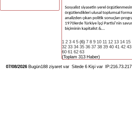
Sosyalist siyasetin yerel örgütlenmesinde 
örgütlendikleri ulusal toplumsal forma
analizden çıkan politik sonuçları prog
1970lerde Türkiye İşçi Partisi’nin sav
biçiminin kapitalist &...
1
2
3
4
5
(6)
7
8
9
10
11
12
13
14
15
32
33
34
35
36
37
38
39
40
41
42
43
60
61
62
63
(Toplam 313 Haber)
07/08/2026
Bugün188 ziyaret var Sitede 6 Kişi var IP:216.73.21