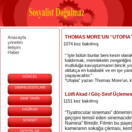
THOMAS MORE’UN “UTOPIA”
Anasayfa
yönetim
1074 kez bakılmış
iletişim
Haber
“ İşte bütün bunlar beni kesin olara
kaldırmak, memleketin zenginliğini 
mutluluğa kavuşturmanın biricik yo
oldukça en kalabalık ve en işe yara
yaşayacaktır.”
GÜNCEL
“Utopia” yazarı Thomas More’un, 
SINIFIN DOSTLARI
Lütfi Akad / Göç-Sınıf Üçlemes
SINIF TAVRI
1151 kez bakılmış
HAZİRAN
“Tiyatrocular sineması” dönemin
geçişini temsil eden sinemacıdı
SİYASET
Namına” filmidir. Filmin bu pay
kameranın sokağa çıkması, kent
DOSYALAR