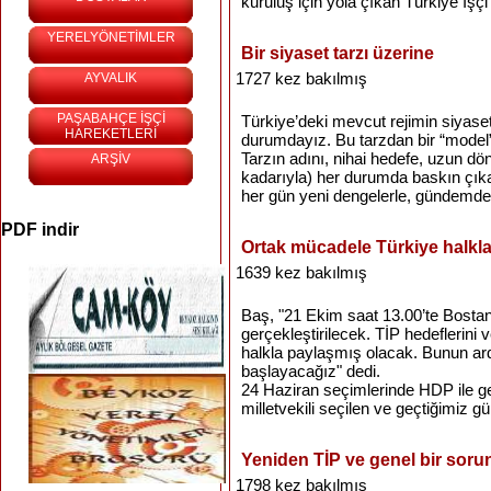
kuruluş için yola çıkan Türkiye İşçi 
YERELYÖNETİMLER
Bir siyaset tarzı üzerine
1727 kez bakılmış
AYVALIK
PAŞABAHÇE İŞÇİ
Türkiye’deki mevcut rejimin siyase
HAREKETLERİ
durumdayız. Bu tarzdan bir “model” 
Tarzın adını, nihai hedefe, uzun dön
ARŞİV
kadarıyla) her durumda baskın çıka
her gün yeni dengelerle, gündemdek
PDF indir
Ortak mücadele Türkiye halkla
1639 kez bakılmış
Baş, "21 Ekim saat 13.00’te Bostan
gerçekleştirilecek. TİP hedeflerini 
halkla paylaşmış olacak. Bunun a
başlayacağız" dedi.
24 Haziran seçimlerinde HDP ile gerç
milletvekili seçilen ve geçtiğimiz gün
Yeniden TİP ve genel bir soru
1798 kez bakılmış