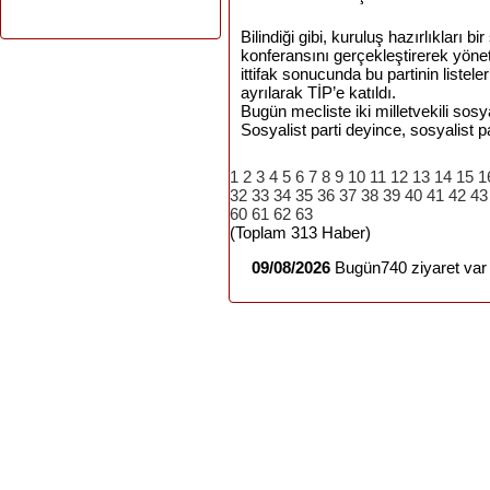
Bilindiği gibi, kuruluş hazırlıkları 
konferansını gerçekleştirerek yönet
ittifak sonucunda bu partinin listele
ayrılarak TİP’e katıldı.
Bugün mecliste iki milletvekili sosy
Sosyalist parti deyince, sosyalist par
1
2
3
4
5
6
7
8
9
10
11
12
13
14
15
1
32
33
34
35
36
37
38
39
40
41
42
43
60
61
62
63
(Toplam 313 Haber)
09/08/2026
Bugün740 ziyaret var 