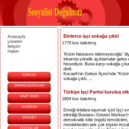
Binlerce işçi sokağa çıktı!
Anasayfa
yönetim
1779 kez bakılmış
iletişim
Haber
'Krizin faturasını ödemeyeceğiz' di
inkarına yönelik açıklamalar gelse d
hissediyor. Buna karşı sokağa çıkan
dedi.
Kocaeli’nin Gebze İlçesi’nde “Krizi
GÜNCEL
sokağa çıktı. ...
SINIFIN DOSTLARI
Türkiye İşçi Partisi kuruluş etk
SINIF TAVRI
1804 kez bakılmış
HAZİRAN
Emeği iktidara taşımak için! İşçi sın
etkinliği Bostancı Gösteri Merkezi'n
SİYASET
demokratik kitle örgütü temsilcileri
mesleklerden pek çok kişinin imzala
DOSYALAR