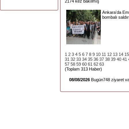
2174 kez bakılmış
Ankara'da
Em
bombalı
saldır
1
2
3
4
5
6
7
8
9
10
11
12
13
14
15
31
32
33
34
35
36
37
38
39
40
41
57
58
59
60
61
62
63
(Toplam 313 Haber)
08/08/2026
Bugün748 ziyaret va