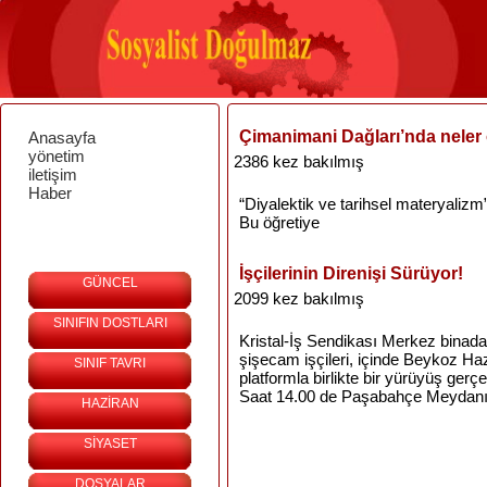
Çimanimani Dağları’nda neler
Anasayfa
yönetim
2386 kez bakılmış
iletişim
Haber
“Diyalektik
ve
tarihsel
materyalizm
Bu
öğretiye
İşçilerinin Direnişi Sürüyor!
GÜNCEL
2099 kez bakılmış
SINIFIN DOSTLARI
Kristal-İş Sendikası Merkez binada 
şişecam işçileri, içinde Beykoz Haz
SINIF TAVRI
platformla birlikte bir yürüyüş gerçek
Saat
14.00 de
Paşabahçe
Meydanı
HAZİRAN
SİYASET
DOSYALAR