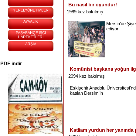
Bu nasıl bir oyundur!
YERELYÖNETİMLER
1989 kez bakılmış
AYVALIK
Mersin'de
Şiş
ediyor
PAŞABAHÇE İŞÇİ
HAREKETLERİ
ARŞİV
PDF indir
Komünist başkana yoğun ilg
2094 kez bakılmış
Eskişehir
Anadolu
Üniversitesi'n
katılan
Dersim'in
Katliam yurdun her yanında p