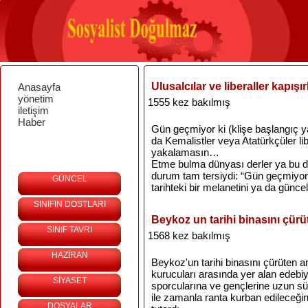
Ulusalcılar ve liberaller kapış
Anasayfa
yönetim
1555 kez bakılmış
iletişim
Haber
Gün geçmiyor ki (klişe başlangıç yap
da Kemalistler veya Atatürkçüler lib
yakalamasın…
Etme bulma dünyası derler ya bu da
durum tam tersiydi: “Gün geçmiyor ki
GÜNCEL
tarihteki bir melanetini ya da günce
SINIFIN DOSTLARI
Beykoz un tarihi binasını çürü
SINIF TAVRI
1568 kez bakılmış
HAZİRAN
Beykoz'un tarihi binasını çürüten
kurucuları arasında yer alan edebi
SİYASET
sporcularına ve gençlerine uzun sü
ile zamanla ranta kurban edileceğin
DOSYALAR