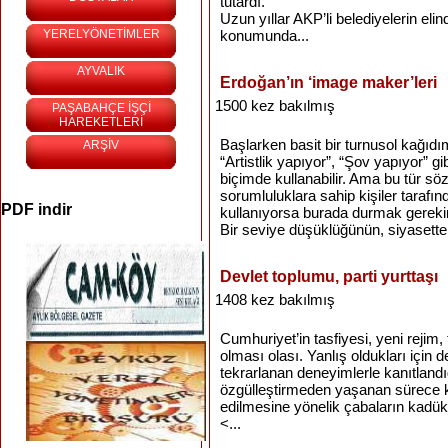
tutardı.
Uzun yıllar AKP’li belediyelerin eli
YERELYÖNETİMLER
konumunda...
AYVALIK
Erdoğan’ın ‘image maker’leri
1500 kez bakılmış
PAŞABAHÇE İŞÇİ
HAREKETLERİ
Başlarken basit bir turnusol kağıdı
ARŞİV
“Artistlik yapıyor”, “Şov yapıyor” g
biçimde kullanabilir. Ama bu tür sö
sorumluluklara sahip kişiler tarafın
PDF indir
kullanıyorsa burada durmak gerekir
Bir seviye düşüklüğünün, siyasette 
Devlet toplumu, parti yurttaşı
1408 kez bakılmış
Cumhuriyet’in tasfiyesi, yeni rejim,
olması olası. Yanlış oldukları için d
tekrarlanan deneyimlerle kanıtlandığı
özgülleştirmeden yaşanan sürece ka
edilmesine yönelik çabaların kadük
<...