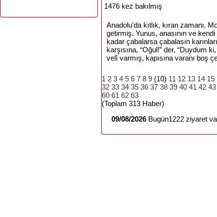
1476 kez bakılmış
Anadolu'da kıtlık, kıran zamanı. M
getirmiş. Yunus, anasının ve kendi r
kadar çabalarsa çabalasın karınlar
karşısına, “Oğul!” der, “Duydum ki,
velî varmış, kapısına varanı boş ç
1
2
3
4
5
6
7
8
9
(10)
11
12
13
14
15
32
33
34
35
36
37
38
39
40
41
42
43
60
61
62
63
(Toplam 313 Haber)
09/08/2026
Bugün1222 ziyaret var