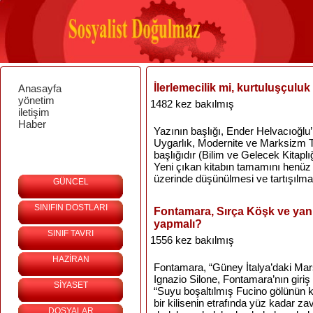
İlerlemecilik mi, kurtuluşçulu
Anasayfa
yönetim
1482 kez bakılmış
iletişim
Haber
Yazının başlığı, Ender Helvacıoğlu
Uygarlık, Modernite ve Marksizm T
başlığıdır (Bilim ve Gelecek Kitaplığ
Yeni çıkan kitabın tamamını henüz
üzerinde düşünülmesi ve tartışılma
GÜNCEL
SINIFIN DOSTLARI
Fontamara, Sırça Köşk ve yan
yapmalı?
SINIF TAVRI
1556 kez bakılmış
HAZİRAN
Fontamara, “Güney İtalya’daki Marsi
Ignazio Silone, Fontamara’nın gir
SİYASET
“Suyu boşaltılmış Fucino gölünün ku
bir kilisenin etrafında yüz kadar za
DOSYALAR