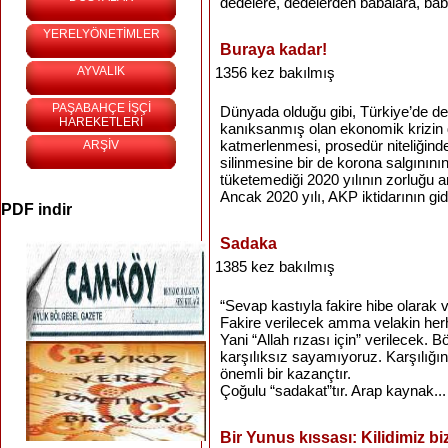
dedelere, dedelerden babalara, bab
YERELYÖNETİMLER
Buraya kadar!
AYVALIK
1356 kez bakılmış
PAŞABAHÇE İŞÇİ
Dünyada olduğu gibi, Türkiye’de de 
HAREKETLERİ
kanıksanmış olan ekonomik krizin d
katmerlenmesi, prosedür niteliğinde
ARŞİV
silinmesine bir de korona salgınının
tüketemediği 2020 yılının zorluğu an
Ancak 2020 yılı, AKP iktidarının gid
PDF indir
Sadaka
1385 kez bakılmış
“Sevap kastıyla fakire hibe olarak v
Fakire verilecek amma velakin herh
Yani “Allah rızası için” verilecek. 
karşılıksız sayamıyoruz. Karşılığınd
önemli bir kazançtır.
Çoğulu “sadakat”tır. Arap kaynak...
Bir Yunus kıssası: Kilidimiz biz