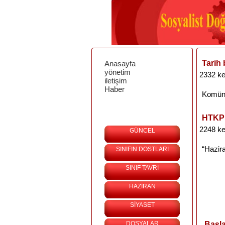
Tarih 
Anasayfa
yönetim
2332 ke
iletişim
Haber
Komüni
HTKP 
2248 ke
GÜNCEL
“Hazir
SINIFIN DOSTLARI
SINIF TAVRI
HAZİRAN
SİYASET
DOSYALAR
Başla