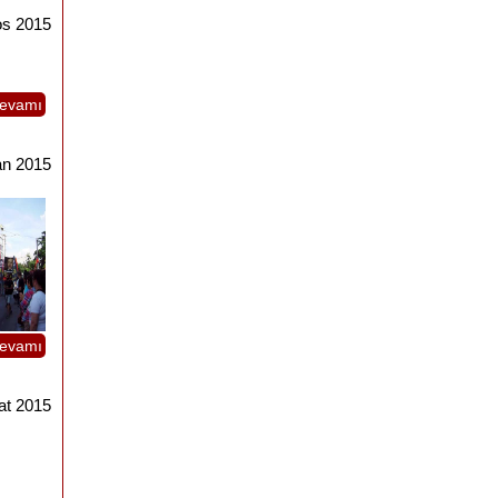
os 2015
evamı
an 2015
evamı
at 2015