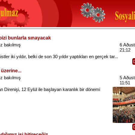
bizi bunlarla sınayacak
z bakılmış
6 Aðust
21:12
stler
iki
yıldır
,
belki
de son 30
yıldır
yaptıkları
en
gerçek
tar...
üzerine...
z bakılmış
5 Aðust
11:51
an
Direnişi
, 12
Eylül
ile
başlayan
karanlık
bir
dönemi
dığımız işi bitireceğiz