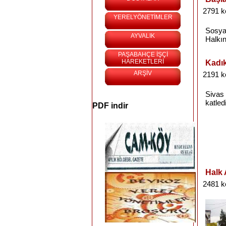
2791 k
YERELYÖNETİMLER
Sosyal
AYVALIK
Halkı
PAŞABAHÇE İŞÇİ
HAREKETLERİ
Kadık
ARŞİV
2191 k
Sivas
katledi
PDF indir
Halk 
2481 k