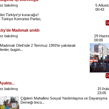
ez bakılmış
5 Aðust
00:43
ist
Türkiye’yi
kuracağız
!
n
Türkiye
Komünist
Partisi
,
D
öy'de Madımak anıldı
ez bakılmış
29 Hazir
00:00
Madımak
Oteli'nde
2
Temmuz
1993'te
yakılarak
lenler
,
bugün
...
D
Ayakta...
ez bakılmış
15 Þub
23:05
Çiğdem
Mahallesi
Sosyal
Yardımlaşma
ve
Dayanışma
Derneği
öncü...