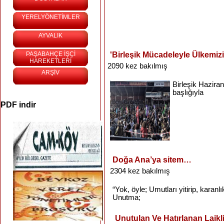
YERELYÖNETİMLER
AYVALIK
PAŞABAHÇE İŞÇİ
'Birleşik Mücadeleyle Ülkemizi
HAREKETLERİ
2090 kez bakılmış
ARŞİV
Birleşik
Haziran
başlığıyla
PDF indir
Doğa Ana’ya sitem…
2304 kez bakılmış
“Yok
,
öyle
;
Umutları
yitirip
,
karanlı
Unutma
;
Unutulan Ve Hatırlanan Laikl