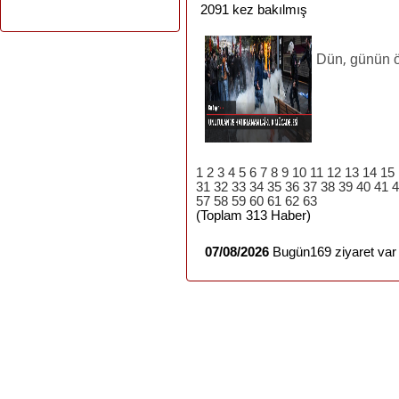
2091 kez bakılmış
,
Dün
günün
1
2
3
4
5
6
7
8
9
10
11
12
13
14
15
31
32
33
34
35
36
37
38
39
40
41
4
57
58
59
60
61
62
63
(Toplam 313 Haber)
07/08/2026
Bugün169 ziyaret var 