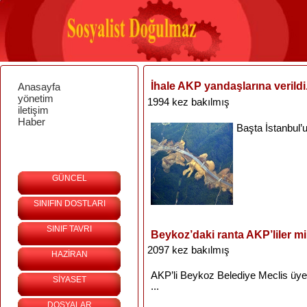
İhale AKP yandaşlarına verildi
Anasayfa
yönetim
1994 kez bakılmış
iletişim
Haber
Başta
İstanbul’
GÜNCEL
SINIFIN DOSTLARI
SINIF TAVRI
Beykoz’daki ranta AKP’liler mi
2097 kez bakılmış
HAZİRAN
AKP’li
Beykoz
Belediye
Meclis
üye
SİYASET
...
DOSYALAR