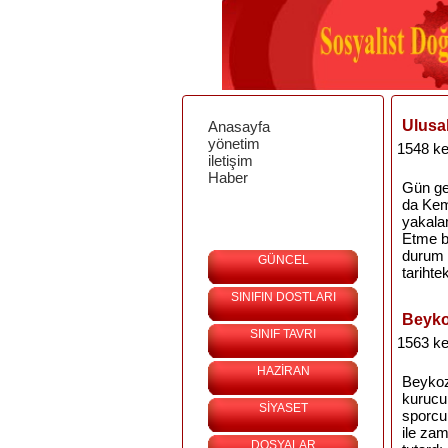
Ulusal
Anasayfa
yönetim
1548 ke
iletişim
Haber
Gün geç
da Kema
yakal
Etme b
durum t
GÜNCEL
tarihte
SINIFIN DOSTLARI
Beykoz
SINIF TAVRI
1563 ke
HAZİRAN
Beykoz
kurucu
SİYASET
sporcu
ile zam
DOSYALAR