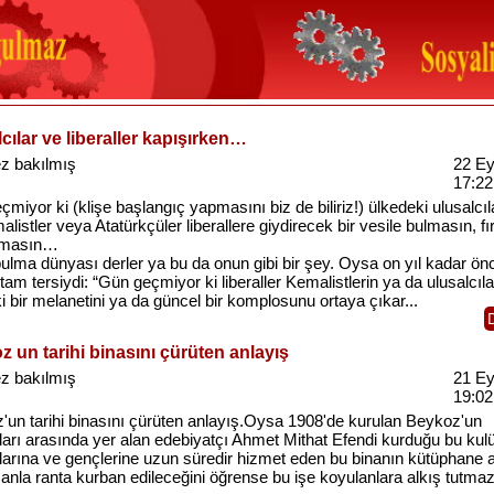
cılar ve liberaller kapışırken…
z bakılmış
22 Ey
17:22
miyor ki (klişe başlangıç yapmasını biz de biliriz!) ülkedeki ulusalcıl
listler veya Atatürkçüler liberallere giydirecek bir vesile bulmasın, fı
amasın…
ulma dünyası derler ya bu da onun gibi bir şey. Oysa on yıl kadar ön
am tersiydi: “Gün geçmiyor ki liberaller Kemalistlerin ya da ulusalcıla
ki bir melanetini ya da güncel bir komplosunu ortaya çıkar...
 un tarihi binasını çürüten anlayış
z bakılmış
21 Ey
19:02
'un tarihi binasını çürüten anlayış.Oysa 1908'de kurulan Beykoz'un
ları arasında yer alan edebiyatçı Ahmet Mithat Efendi kurduğu bu kul
larına ve gençlerine uzun süredir hizmet eden bu binanın kütüphane a
anla ranta kurban edileceğini öğrense bu işe koyulanlara alkış tutmaz