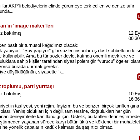
llar AKP’li belediyelerin elinde çürümeye terk edilen ve denize sıfır
nda...
an’ın ‘image maker’leri
z bakılmış
12 Ey
00:30
en basit bir turnusol kağıdımız olacak:
lik yapıyor”, “Şov yapıyor” gibi sözleri insanlar eş dost sohbetlerinde 
 kullanabilir. Ama bu tür sözler devlet katında önemli mevkilere ve
luklara sahip kişiler tarafından siyasi polemiğin “vurucu” ögeleri olar
ıyorsa burada durmak gerekir.
iye düşüklüğünün, siyasette “k...
 toplumu, parti yurttaşı
z bakılmış
10 Ey
16:36
yet’in tasfiyesi, yeni rejim, faşizm; bu ve benzeri birçok tariften gın
olası. Yanlış oldukları için değil, tam tersine, doğrulukları her gün
anan deneyimlerle kanıtlandığı için. Üstelik, bu tarifleri derinleştirmed
eştirmeden yaşanan sürece karşı bütünlüklü ve köktenci bir muhalefet
sine yönelik çabaların kadük kalması da şaşırtıcı olmaz.