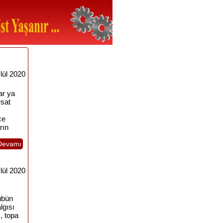
lül 2020
ar ya
rsat
ce
rın
Devamı
lül 2020
übün
lgısı
, topa