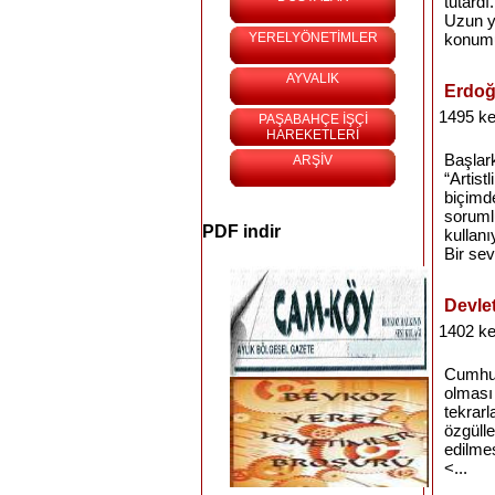
tutardı.
Uzun yı
YERELYÖNETİMLER
konumu
AYVALIK
Erdoğ
1495 ke
PAŞABAHÇE İŞÇİ
HAREKETLERİ
Başlark
ARŞİV
“Artist
biçimde
sorumlu
PDF indir
kullan
Bir sev
Devlet
1402 ke
Cumhuri
olması 
tekrarl
özgüll
edilme
<...