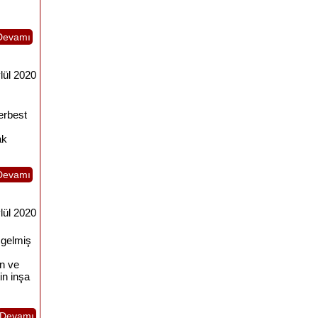
Devamı
lül 2020
serbest
ak
Devamı
lül 2020
a gelmiş
en ve
in inşa
Devamı