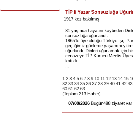
TİP li Yazar Sonsuzluğa Uğurl
1917 kez bakılmış
81 yaşında hayatını kaybeden Dinler,
sonsuzluğa uğurlandı.
1965'te üye olduğu Türkiye İşçi Par
geçtiğimiz günlerde yaşamını yiti
uğurlandı. Dinleri uğurlamak için b
cenazeye TİP Kurucu Meclis Üyesi 
katıldı.
...
1
2
3
4
5
6
7
8
9
10
11
12
13
14
15
1
32
33
34
35
36
37
38
39
40
41
42
43
60
61
62
63
(Toplam 313 Haber)
07/08/2026
Bugün488 ziyaret var 