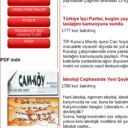
yayınlanan çağrının ardından 13 Ey
...
YERELYÖNETİMLER
Türkiye İşçi Partisi, bugün ya
AYVALIK
taslağını kamuoyuna sundu.
1777 kez bakılmış
PAŞABAHÇE İŞÇİ
HAREKETLERİ
TİP Kurucu Meclis üyesi Can Soyer: T
ARŞİV
mücadele siyaseti' dışında bir yol 
Kuruluş çalışmalarında sona yakla
taslağını kamuoyuyla paylaştı. Pro
PDF indir
katkılarla sonlandıracağını duyura
metni ve sürecin nasıl ilerleyeceğin
İdeoloji Cephesinde Yeni Şeyl
1780 kez bakılmış
Hani ideoloji, egemen ideoloji, ideo
karşımızda ne var, buna bir bakalı
Karşımızdaki hangisi: Liberalizm, mi
devletçilik?
Sonra, hangi kesimden söz ediyoruz:
yoksa kimi ideolojik motiflere bir ş
İdeoloji cephe...