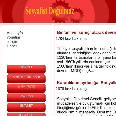
Bir 'an' ve 'süreç' olarak devr
Anasayfa
yönetim
1784 kez bakılmış
iletişim
Haber
Türkiye sosyalist hareketinde ağırlı
alınması gerektiğine” odaklanan ve 
1930’ların tartışmalarını bir yana bı
asıl 1960’lı yıllarda canlanmıştır.
1960’ların ikinci yarısına gelindiğ
GÜNCEL
devrim- MDD) öng&...
SINIFIN DOSTLARI
Karanlıktan aydınlığa: Sosyali
SINIF TAVRI
1676 kez bakılmış
HAZİRAN
Sosyalist Devrimci Gençlik geliyor: Ün
mücadelesiyle buluşturmak için koll
SİYASET
Geçtiğimiz günlerde Fikir Kulüpler
birçok ismin imzasıyla "Devrimci Bi
DOSYALAR