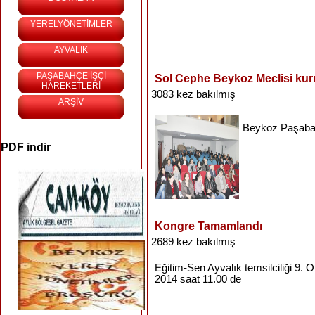
YERELYÖNETİMLER
AYVALIK
PAŞABAHÇE İŞÇİ
Sol Cephe Beykoz Meclisi kur
HAREKETLERİ
3083 kez bakılmış
ARŞİV
Beykoz
Paşab
PDF indir
Kongre Tamamlandı
2689 kez bakılmış
Eğitim-Sen
Ayvalık
temsilciliği
9.
O
2014
saat
11.00 de