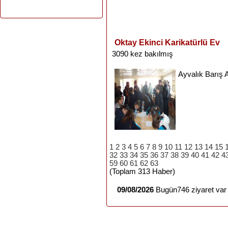
Oktay Ekinci Karikatürlü Ev
3090 kez bakılmış
Ayvalık
Barış
1
2
3
4
5
6
7
8
9
10
11
12
13
14
15
32
33
34
35
36
37
38
39
40
41
42
4
59
60
61
62
63
(Toplam 313 Haber)
09/08/2026
Bugün746 ziyaret var 