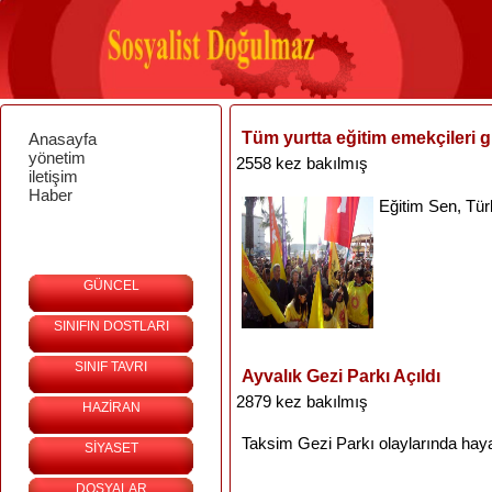
Tüm yurtta eğitim emekçileri 
Anasayfa
yönetim
2558 kez bakılmış
iletişim
Haber
Eğitim
Sen,
Tür
GÜNCEL
SINIFIN DOSTLARI
SINIF TAVRI
Ayvalık Gezi Parkı Açıldı
2879 kez bakılmış
HAZİRAN
Taksim
Gezi
Parkı
olaylarında
haya
SİYASET
DOSYALAR