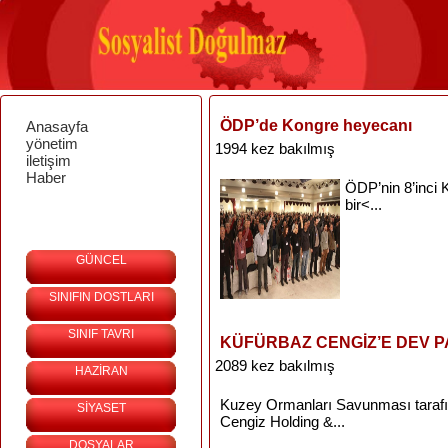
ÖDP’de Kongre heyecanı
Anasayfa
yönetim
1994 kez bakılmış
iletişim
Haber
ÖDP’nin
8’inci
bir<...
GÜNCEL
SINIFIN DOSTLARI
SINIF TAVRI
KÜFÜRBAZ CENGİZ’E DEV 
2089 kez bakılmış
HAZİRAN
Kuzey
Ormanları
Savunması
taraf
SİYASET
Cengiz
Holding
&...
DOSYALAR