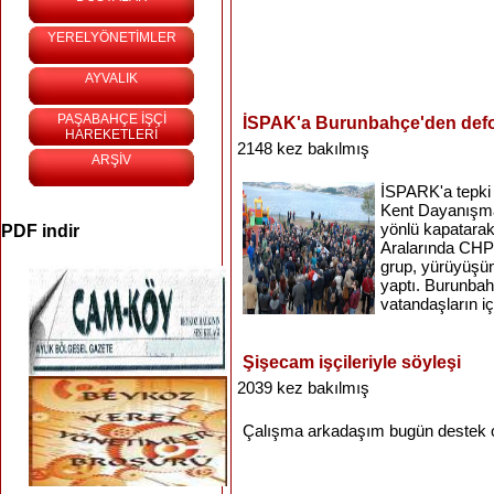
YERELYÖNETİMLER
AYVALIK
PAŞABAHÇE İŞÇİ
İSPAK'a Burunbahçe'den defo
HAREKETLERİ
2148 kez bakılmış
ARŞİV
İSPARK'a tepki
Kent Dayanışması
yönlü kapatara
PDF indir
Aralarında CHP İ
grup, yürüyüşün
yaptı. Burunbahç
vatandaşların iç
Şişecam işçileriyle söyleşi
2039 kez bakılmış
Çalışma
arkadaşım
bugün
destek