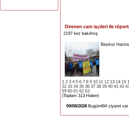
Direnen cam işçileri ile röport
2197 kez bakılmış
Beykoz
Hazira
1
2
3
4
5
6
7
8
9
10
11
12
13
14
15
32
33
34
35
36
37
38
39
40
41
42
4
59
60
61
62
63
(Toplam 313 Haber)
09/08/2026
Bugün484 ziyaret var 