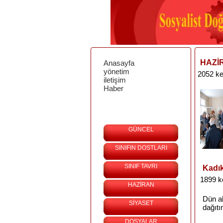
HAZİR
Anasayfa
yönetim
2052 ke
iletişim
Haber
GÜNCEL
SINIFIN DOSTLARI
SINIF TAVRI
Kadık
1899 k
HAZİRAN
Dün
a
SİYASET
dağıt
DOSYALAR