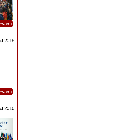
evamı
ül 2016
evamı
ül 2016
1