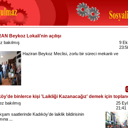
AN Beykoz Lokali'nin açılışı
z bakılmış
9 Ek
23:5
Haziran
Beykoz
Meclisi
,
zorlu
bir
süreci
mekanlı
ve
öy'de binlerce kişi 'Laikliği Kazanacağız' demek için toplan
ez bakılmış
25 Eyl
21:41
kşam
saatlerinde
Kadıköy'de
laiklik
bildirisinin
ımına
...