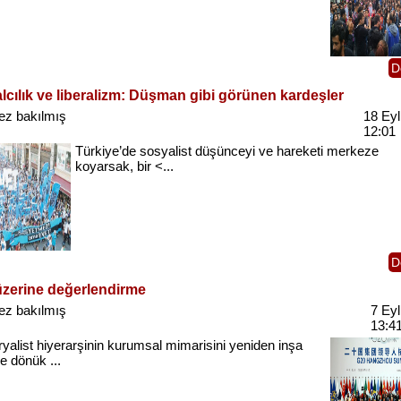
D
lcılık ve liberalizm: Düşman gibi görünen kardeşler
ez bakılmış
18 Eyl
12:01
Türkiye’de
sosyalist
düşünceyi
ve
hareketi
merkeze
koyarsak
,
bir
<...
D
zerine değerlendirme
ez bakılmış
7 Eyl
13:4
yalist
hiyerarşinin
kurumsal
mimarisini
yeniden
inşa
e
dönük
...