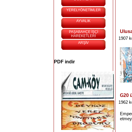
YERELYÖNETİMLER
AYVALIK
Ulusa
PAŞABAHÇE İŞÇİ
HAREKETLERİ
1907 k
ARŞİV
PDF indir
G20 ü
1962 k
Emper
etmey