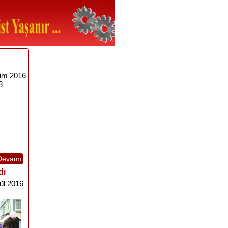
im 2016
8
Devamı
dı
ül 2016