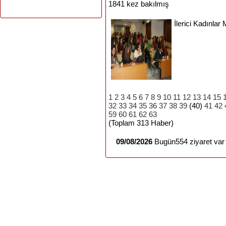
1841 kez bakılmış
İlerici
Kadınlar
M
1
2
3
4
5
6
7
8
9
10
11
12
13
14
15
32
33
34
35
36
37
38
39
(40)
41
42
59
60
61
62
63
(Toplam 313 Haber)
09/08/2026
Bugün554 ziyaret var 