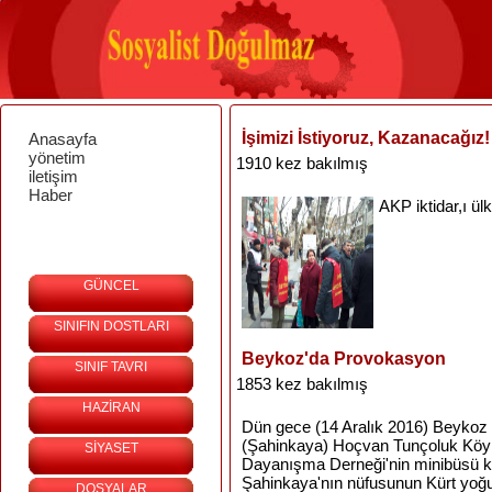
İşimizi İstiyoruz, Kazanacağız!
Anasayfa
yönetim
1910 kez bakılmış
iletişim
Haber
AKP
iktidar
,ı
ül
GÜNCEL
SINIFIN DOSTLARI
Beykoz'da Provokasyon
SINIF TAVRI
1853 kez bakılmış
HAZİRAN
Dün gece (14 Aralık 2016) Beykoz
(Şahinkaya) Hoçvan Tunçoluk Kö
SİYASET
Dayanışma Derneği'nin minibüsü 
Şahinkaya'nın nüfusunun Kürt yoğu
DOSYALAR