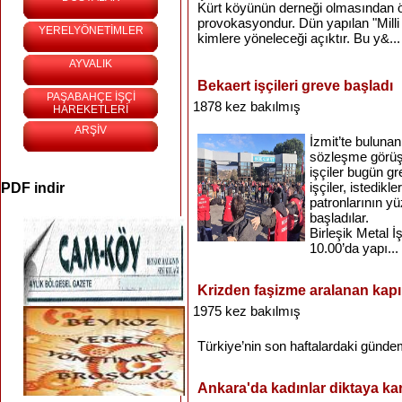
Kürt köyünün derneği olmasından öt
provokasyondur. Dün yapılan "Milli S
YERELYÖNETİMLER
kimlere yöneleceği açıktır. Bu y&...
AYVALIK
Bekaert işçileri greve başladı
PAŞABAHÇE İŞÇİ
1878 kez bakılmış
HAREKETLERİ
ARŞİV
İzmit’te bulunan
sözleşme görü
işçiler bugün gr
işçiler, istedik
PDF indir
patronlarının yü
başladılar.
Birleşik Metal 
10.00’da yapı...
Krizden faşizme aralanan kapı
1975 kez bakılmış
Türkiye’nin
son
haftalardaki
günde
Ankara'da kadınlar diktaya ka