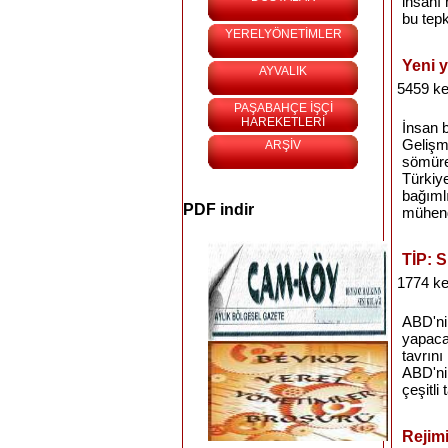
insanı 
bu tepk
YERELYÖNETİMLER
Yeni 
AYVALIK
5459 ke
PAŞABAHÇE İŞÇİ
HAREKETLERİ
İnsan b
Gelişme
ARŞİV
sömüren
Türkiye
bağıml
PDF indir
mühendi
TİP: S
1774 ke
ABD'ni
yapacağ
tavrın
ABD'ni
çeşitli
Rejimi