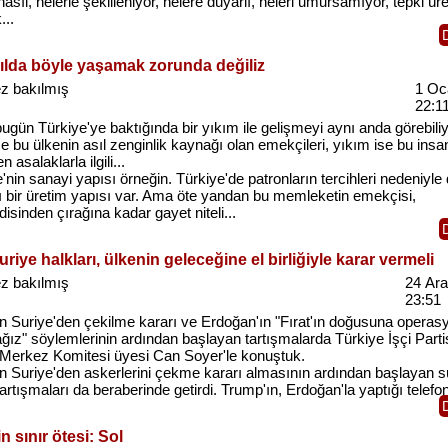
nasıl, nelerle şekilleniyor, nelere duyarlı, neleri umursamıyor, tepki ür
...
yılda böyle yaşamak zorunda değiliz
z bakılmış
1 Oc
22:1
ugün Türkiye'ye baktığında bir yıkım ile gelişmeyi aynı anda görebiliy
 bu ülkenin asıl zenginlik kaynağı olan emekçileri, yıkım ise bu insan
 asalaklarla ilgili...
'nin sanayi yapısı örneğin. Türkiye'de patronların tercihleri nedeniyle
ı bir üretim yapısı var. Ama öte yandan bu memleketin emekçisi,
sinden çırağına kadar gayet niteli...
uriye halkları, ülkenin geleceğine el birliğiyle karar vermeli
z bakılmış
24 Ara
23:51
n Suriye'den çekilme kararı ve Erdoğan'ın "Fırat'ın doğusuna operas
ız" söylemlerinin ardından başlayan tartışmalarda Türkiye İşçi Partis
ı Merkez Komitesi üyesi Can Soyer'le konuştuk.
n Suriye'den askerlerini çekme kararı almasının ardından başlayan s
 tartışmaları da beraberinde getirdi. Trump'ın, Erdoğan'la yaptığı telefon
n sınır ötesi: Sol