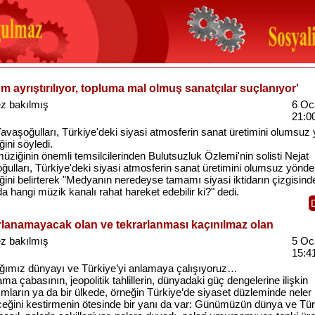
m ayrıştırılıyor, topluma mal olmuş sanatçılar suçlanıyor'
z bakılmış
6 Oc
21:0
avaşoğulları, Türkiye'deki siyasi atmosferin sanat üretimini olumsuz
iğini söyledi.
ziğinin önemli temsilcilerinden Bulutsuzluk Özlemi'nin solisti Nejat
ğulları, Türkiye'deki siyasi atmosferin sanat üretimini olumsuz yönde
iğini belirterek "Medyanın neredeyse tamamı siyasi iktidarın çizgisind
da hangi müzik kanalı rahat hareket edebilir ki?" dedi.
rlanamayacak olan ve tekrarlanması kaçınılmaz olan
z bakılmış
5 Oc
15:4
ğımız dünyayı ve Türkiye’yi anlamaya çalışıyoruz…
ma çabasının, jeopolitik tahlillerin, dünyadaki güç dengelerine ilişkin
mların ya da bir ülkede, örneğin Türkiye’de siyaset düzleminde neler
eceğini kestirmenin ötesinde bir yanı da var: Günümüzün dünya ve Tü