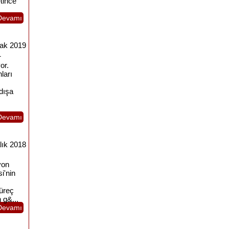
etince
Devamı
ak 2019
1
or.
ları
 dışa
Devamı
lık 2018
yon
i'nin
üreç
 g&...
Devamı