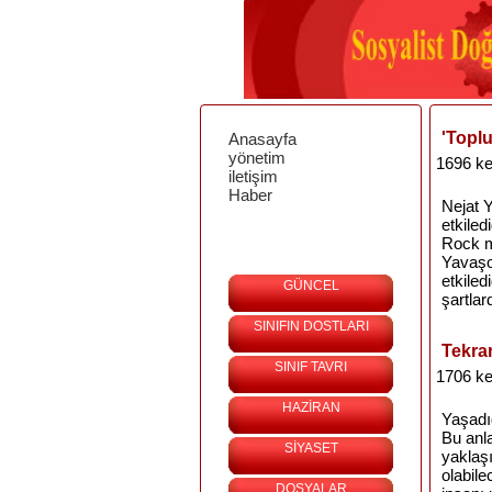
'Toplu
Anasayfa
yönetim
1696 ke
iletişim
Haber
Nejat Y
etkiled
Rock mü
Yavaşo
etkiled
GÜNCEL
şartlar
SINIFIN DOSTLARI
Tekra
SINIF TAVRI
1706 ke
HAZİRAN
Yaşadı
Bu anla
SİYASET
yaklaşı
olabil
DOSYALAR