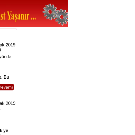
ak 2019
0
 yönde
e. Bu
Devamı
ak 2019
1
rkiye