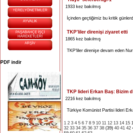
1933 kez bakılmış
YERELYÖNETİMLER
İçinden
geçtiğimiz
bu
kritik
günler
AYVALIK
TKP'liler direnişi ziyaret etti
PAŞABAHÇE İŞÇİ
HAREKETLERİ
1865 kez bakılmış
ARŞİV
TKP’liler
direnişe
devam
eden
Nur
PDF indir
TKP lideri Erkan Baş: Bizim 
2216 kez bakılmış
Türkiye
Komünist
Partisi
lideri
Erk
1
2
3
4
5
6
7
8
9
10
11
12
13
14
15
32
33
34
35
36
37
38
(39)
40
41
42
59
60
61
62
63