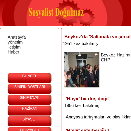
Beykoz'da 'Saltanata ve şeriata
Anasayfa
yönetim
1951 kez bakılmış
iletişim
Haber
Beykoz
Hazira
CHP
GÜNCEL
SINIFIN DOSTLARI
SINIF TAVRI
'Hayır' bir düş değil
1956 kez bakılmış
HAZİRAN
Anayasa
tartışmaları
ve
olasılıklar
SİYASET
DOSYALAR
'Hayır' seferberliği-1