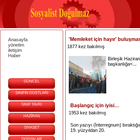
'Memleket için hayır' buluşma
Anasayfa
yönetim
1877 kez bakılmış
iletişim
Haber
Birleşik
Haziran
başkanlığa<...
GÜNCEL
SINIFIN DOSTLARI
SINIF TAVRI
Başlangıç için iyisi…
1953 kez bakılmış
HAZİRAN
Son
yazıyı
(
İnterregnum
)
bıraktığ
SİYASET
19.
yüzyıldan
20.
DOSYALAR