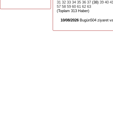
31
32
33
34
35
36
37
(38)
39
40
4
57
58
59
60
61
62
63
(Toplam 313 Haber)
10/08/2026
Bugün504 ziyaret va