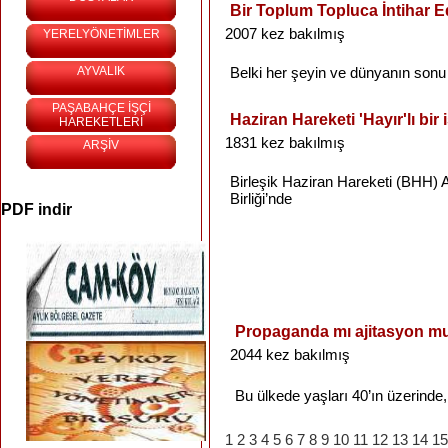
Bir Toplum Topluca İntihar E
2007 kez bakılmış
YERELYÖNETİMLER
AYVALIK
Belki
her
şeyin
ve
dünyanın
sonu
PAŞABAHÇE İŞÇİ
Haziran Hareketi 'Hayır'lı bir 
HAREKETLERİ
1831 kez bakılmış
ARŞİV
Birleşik
Haziran
Hareketi
(
BHH
)
Birliği’nde
PDF indir
Propaganda mı ajitasyon m
2044 kez bakılmış
Bu
ülkede
yaşları
40’ın
üzerinde
1
2
3
4
5
6
7
8
9
10
11
12
13
14
15